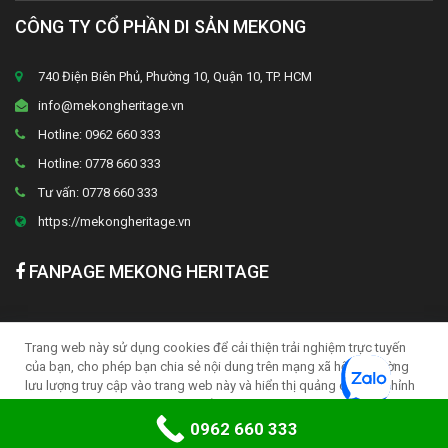
CÔNG TY CỔ PHẦN DI SẢN MEKONG
740 Điện Biên Phủ, Phường 10, Quận 10, TP. HCM
info@mekongheritage.vn
Hotline: 0962 660 333
Hotline: 0778 660 333
Tư vấn: 0778 660 333
https://mekongheritage.vn
FANPAGE MEKONG HERITAGE
Trang web này sử dụng cookies để cải thiện trải nghiệm trực tuyến
của bạn, cho phép bạn chia sẻ nội dung trên mạng xã hội, đo lường
Copyright © 2026 MEKONG HERITAGE
lưu lượng truy cập vào trang web này và hiển thị quảng cáo tùy chỉnh
dựa trên hoạt động duyệt web của bạn.
0962 660 333
Đồng ý Cookies