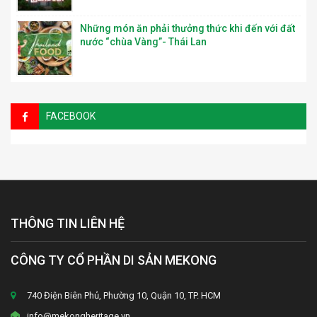
Những món ăn phải thưởng thức khi đến với đất
nước “chùa Vàng”- Thái Lan
FACEBOOK
THÔNG TIN LIÊN HỆ
CÔNG TY CỔ PHẦN DI SẢN MEKONG
740 Điện Biên Phủ, Phường 10, Quận 10, TP. HCM
info@mekongheritage.vn